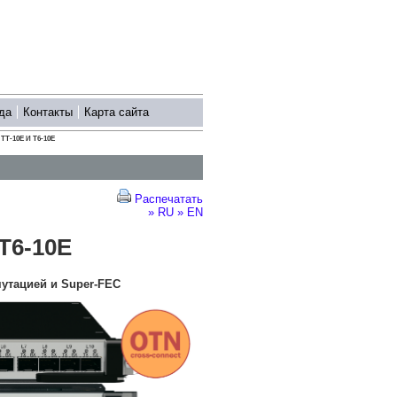
да
Контакты
Карта сайта
T-10E И T6-10E
Распечатать
» RU
» EN
T6-10E
мутацией и Super-FEC