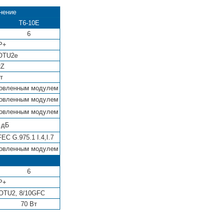
нение
T6-10E
6
P+
OTU2e
RZ
т
новленным модулем
новленным модулем
новленным модулем
 дБ
EC G.975.1 I.4,I.7
новленным модулем
6
P+
OTU2, 8/10GFC
70 Вт