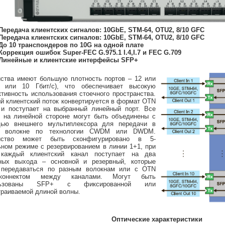
Передача клиентских сигналов: 10GbE, STM-64, OTU2, 8/10 GFC
Передача клиентских сигналов: 10GbE, STM-64, OTU2, 8/10 GFC
До 10 транспондеров по 10G на одной плате
Коррекция ошибок Super-FEC G.975.1 I.4,I.7 и FEC G.709
Линейные и клиентские интерфейсы SFP+
йства имеют большую плотность портов – 12 или
 или 10 Гбит/с), что обеспечивает высокую
тивность использования стоечного пространства.
й клиентский поток конвертируется в формат OTN
и поступает на выбранный линейный порт. Все
и на линейной стороне могут быть объединены с
ью внешнего мультиплексора для передачи в
м волокне по технологии CWDM или DWDM.
ойство может быть сконфигурировано в 5-
ьном режиме с резервированием в линии 1+1, при
каждый клиентский канал поступает на два
ных выхода – основной и резервный, которые
 передаваться по разным волокнам или с OTN
с-коннектом между каналами. Могут быть
льзованы SFP+ с фиксированной или
траиваемой длиной волны.
Оптические характеристики