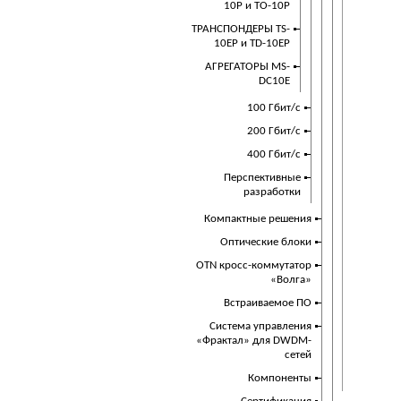
10P и TO-10P
ТРАНСПОНДЕРЫ ТS-
10EP и TD-10EP
АГРЕГАТОРЫ MS-
DC10E
100 Гбит/с
200 Гбит/с
400 Гбит/с
Перспективные
разработки
Компактные решения
Оптические блоки
OTN кросс-коммутатор
«Волга»
Встраиваемое ПО
Cистема управления
«Фрактал» для DWDM-
сетей
Компоненты