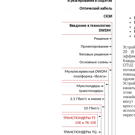
и реагирования в соцсетях
Оптический кабель
СКЗИ
Введение в технологию
DWDM
Решения
Проектирование
Устро
20 (6
Типовые решения
эффек
Кажды
Основные схемы
OTU2 
поток
Мультисервисная DWDM
помощ
платформа «Волга»
одно
Устр
Мукспондеры и
канал
транспондеры
этом 
линей
2,5 Гбит/с и менее
могут
крос
10 Гбит/с
испо
перес
ТРАНСПОНДЕРЫ TT-
10E и T6-10E
ТРАНСПОНДЕРЫ ТQ-