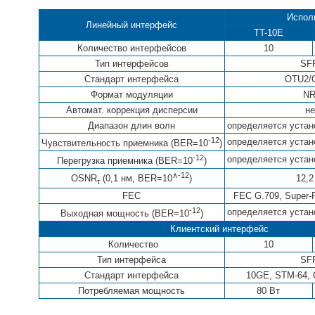
Испол
Линейный интерфейс
TT-10E
Количество интерфейсов
10
Тип интерфейсов
SF
Стандарт интерфейса
OTU2/
Формат модуляции
N
Автомат. коррекция дисперсии
не
Диапазон длин волн
определяется уста
-12
определяется уста
Чувствительность приемника (BER=10
)
-12
определяется уста
Перегрузка приемника (BER=10
)
∧-12
12,2
OSNR
(0,1 нм, BER=10
)
τ
FEC
FEC G.709, Super-F
-12
определяется уста
Выходная мощность (BER=10
)
Клиентский интерфейс
Количество
10
Тип интерфейса
SF
Стандарт интерфейса
10GE, STM-64, 
Потребляемая мощность
80 Вт