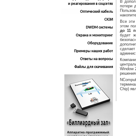
В допол
и реагирования в соцсетях
потери 
Пользо
Оптический кабель
накопите
СКЗИ
Все эти
этом по
DWDM системы
до 11 п
будет ж
Охрана и мониторинг
безопас
Оборудование
дополни
сделает
Примеры наших работ
админис
Ответы на вопросы
Компани
централ
Файлы для скачивания
Window 2
решения
NCompu
термина
Chip) я