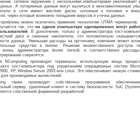
нение, сетевое окружение с несколькими компьютерами увеличивает 
данных. А потерянные данные могут вылиться в многомиллионные убы
ватели в сети имеют жесткие диски, склонные к поломке и вне
ли, через которые возможно попадание вирусов и утечка данных.
 проблемы можно исключить применяя технологию UTMA терминалов.
лучается так, что
на одном компьютере одновременно могут рабо
ользователей
. В дополнение, только у администратора хост-компью
есткий диск и сменные накопители, что положительно сказываетс
ности данных. Уменьшая расходы на оргтехнику, компания может вло
тельные средства в бизнес. Решение множественного доступа т
 жизнь администратора более легкой, и соответственно расход
трирование сократятся.
я NComputing производит терминалы, использующие мощь процес
ьного хост-компьютера под управлением операционных систем Micro
000, XP, Window Server 2003 или Linux. Это обеспечивает низкую стоим
 для производимых вычислений.
ting также производит собственное программное обеспечени
льный сервер, удаленный клиент и систему безопасности. SoC (Syste
вляется собственной фирменной разработкой.