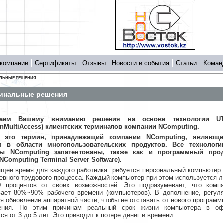
 компании
Сертификаты
Отзывы
Новости и события
Статьи
Коман
ЛЬНЫЕ РЕШЕНИЯ
инальные решения
гаем Вашему вниманию решения на основе технологии U
hinMultiAccess) клиентских терминалов компании NComputing.
 это термин, принадлежащий компании NComputing, являюще
м в области многопользовательских продуктов. Все технологи
ты NComputing запатентованы, также как и программный прод
NComputing Terminal Server Software).
ящее время для каждого работника требуется персональный компьютер
евного трудового процесса. Каждый компьютер при этом используется 
0 процентов от своих возможностей. Это подразумевает, что комп
вает 80%~90% рабочего времени (компьютеров). В дополнение, регул
я обновление аппаратной части, чтобы не отставать от нового программ
чения. По этим причинам реальный срок жизни компьютера в оф
ся от 3 до 5 лет. Это приводит к потере денег и времени.