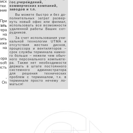
риск
гос.учереждений,
тки.
коммерческих компаний,
заводов и т.п.
шние
Вы можете быстро и без до-
полнительных затрат развер-
 При
нуть новый офис или филиал,
тать
использовать все возможности
удаленной работы Ваших сот-
тера
рудников.
я на
За счет использования уни-
жить
кальной технологии UTMA и
акже
отсутствия жестких дисков,
ы на
процессора и вентиляторов –
срок службы терминала намно-
го больше – нежели чем обыч-
сора
ного персонального компьюте-
soft
ра. Также нет необходимости
держать в штате постоянного
ость
системного администратора
для решения технических
проблем с терминалом, т.к. в
е -
терминале просто нечему ло-
m On
маться!