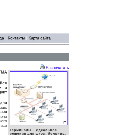
да
Контакты
Карта сайта
Распечатать
TMA
йся
и и
укт
 для
лишь
ания
ярно
ного
исе
Терминалы – Идеальное
решения для школ, больниц,