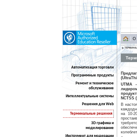
О
ТЕРМИНА
Терм
Автоматизация торговли
Предла
Программные продукты
(UltraT
Ремонт и техническое
UTMA -
обслуживание
лидеро
продук
Интеллектуальные системы
NCTSS (
Решения для Web
В насто
каждодн
на 10-2
Терминальные решения
простаи
требуетс
3D графика и
обеспе
моделирование
колеблет
Инструмент для модерации