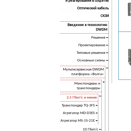
и реагирования в соцсетях
Оптический кабель
СКЗИ
Введение в технологию
DWDM
Решения
Проектирование
Типовые решения
Основные схемы
Мультисервисная DWDM
платформа «Волга»
Мукспондеры и
транспондеры
2,5 Гбит/с и менее
Транспондер TQ-3FS
Агрегатор MD-D3ES
Агрегатор MS-1S-21E
10 Гбит/с