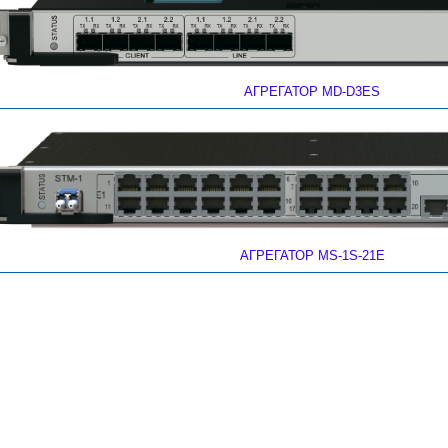
АГРЕГАТОР MD-D3ES
АГРЕГАТОР MS-1S-21E