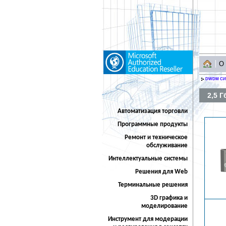
О
DWDM С
2,5 Г
Автоматизация торговли
Программные продукты
Ремонт и техническое
обслуживание
Интеллектуальные системы
Решения для Web
Терминальные решения
3D графика и
моделирование
Инструмент для модерации