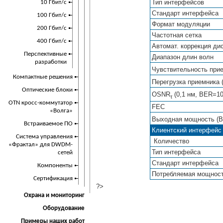
Тип интерфейсов
10 Гбит/с
Стандарт интерфейса
100 Гбит/с
Формат модуляции
200 Гбит/с
Частотная сетка
400 Гбит/с
Автомат. коррекция ди
Перспективные
Диапазон длин волн
разработки
Чувствительность при
Компактные решения
Перегрузка приемника
Оптические блоки
OSNR
(0,1 нм, BER=1
τ
OTN кросс-коммутатор
FEC
«Волга»
Выходная мощность (
Встраиваемое ПО
Клиентский интерфейс
Cистема управления
Количество
«Фрактал» для DWDM-
Тип интерфейса
сетей
Стандарт интерфейса
Компоненты
Потребляемая мощнос
Сертификация
?>
Охрана и мониторинг
Оборудование
Примеры наших работ