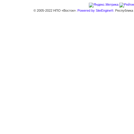
© 2005-2022 НПО «Восток».
Powered by SiteEngine®.
Республика К