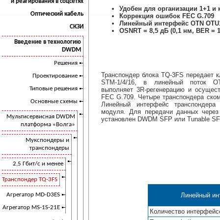
и реагирования в соцсетях
Удобен для организации 1+1 и
Оптический кабель
Коррекция ошибок FEC G.709
Линейный интерфейс OTN OTU1,
СКЗИ
OSNRT = 8,5 дБ (0,1 нм, BER = 1
Введение в технологию
DWDM
Решения
Транспондер блока TQ-3FS передает к
Проектирование
STM-1/4/16, в линейный поток O
Типовые решения
выполняет 3R-регенерацию и осущес
FEC G.709. Четыре транспондера ском
Основные схемы
Линейный интерфейс транспондер
модуля. Для передачи данных чере
Мультисервисная DWDM
установлен DWDM SFP или Tunable SF
платформа «Волга»
Мукспондеры и
транспондеры
2,5 Гбит/с и менее
Транспондер TQ-3FS
Агрегатор MD-D3ES
Линейный ин
Агрегатор MS-1S-21E
Количество интерфейс