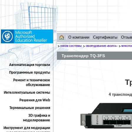
О компании
Сертификаты
Отзы
DWDM СИСТЕМЫ
ОБОРУДОВАНИЕ «ВОЛГА»
МУКСПО
Транспондер TQ-3FS
Автоматизация торговли
Программные продукты
Т
Ремонт и техническое
обслуживание
Интеллектуальные системы
4 транспонд
Решения для Web
Терминальные решения
3D графика и
моделирование
Инструмент для модерации