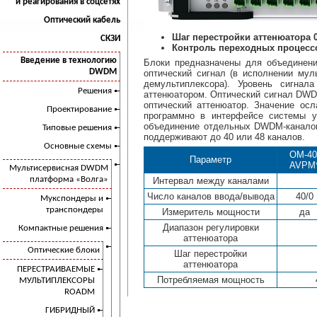
и реагирования в соцсетях
Оптический кабель
Шаг перестройки аттенюатора 0
СКЗИ
Контроль переходных процесс
Введение в технологию
Блоки предназначены для объединен
DWDM
оптический сигнал (в исполнении мул
демультиплексора). Уровень сигнал
Решения
аттенюатором. Оптический сигнал DWD
оптический аттенюатор. Значение ос
Проектирование
программно в интерфейсе системы уп
объединение отдельных DWDM-каналов
Типовые решения
поддерживают до 40 или 48 каналов.
Основные схемы
OM-40
Параметр
AVPM
Мультисервисная DWDM
платформа «Волга»
Интервал между каналами
Число каналов ввода/вывода
40/0
Мукспондеры и
транспондеры
Измеритель мощности
да
Диапазон регулировки
Компактные решения
аттенюатора
Оптические блоки
Шаг перестройки
аттенюатора
ПЕРЕСТРАИВАЕМЫЕ
Потребляемая мощность
МУЛЬТИПЛЕКСОРЫ
ROADM
ГИБРИДНЫЙ