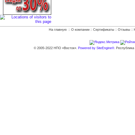
На главную
::
О компании
::
Сертификаты
::
Отзывы
::
© 2005-2022 НПО «Восток».
Powered by SiteEngine®.
Республика К