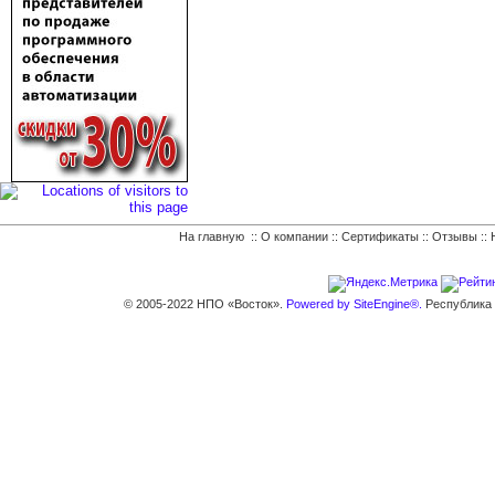
На главную
::
О компании
::
Сертификаты
::
Отзывы
::
© 2005-2022 НПО «Восток».
Powered by SiteEngine®.
Республика К