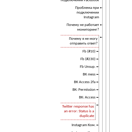
подключении Facebook
Проблема при
подключении
Instagram
Почему не работает
мониторинг?
Почему я не могу
отправить ответ?
Fb (#10)
Fb (#230)
Fb Unsup.
ВК mess
ВК Access 2fa
ВК: Permission
ВК: Access
Twitter response has
an error: Status is a
duplicate
Instagram Ком.