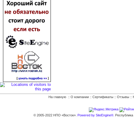
На главную
::
О компании
::
Сертификаты
::
Отзывы
::
© 2005-2022 НПО «Восток».
Powered by SiteEngine®.
Республика К