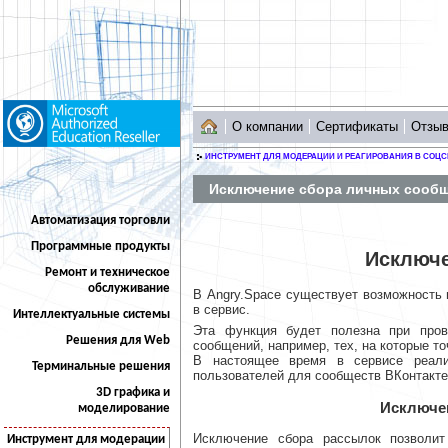
О компании
Сертификаты
Отзы
ИНСТРУМЕНТ ДЛЯ МОДЕРАЦИИ И РЕАГИРОВАНИЯ В СОЦС
Исключение сбора личных сооб
Автоматизация торговли
Программные продукты
Исключе
Ремонт и техническое
обслуживание
В Angry.Space существует возможность 
в сервис.
Интеллектуальные системы
Эта функция будет полезна при пров
Решения для Web
сообщений, например, тех, на которые то
В настоящее время в сервисе реали
Терминальные решения
пользователей для сообществ ВКонтакте 
3D графика и
Исключе
моделирование
Исключение сбора рассылок позволит
Инструмент для модерации