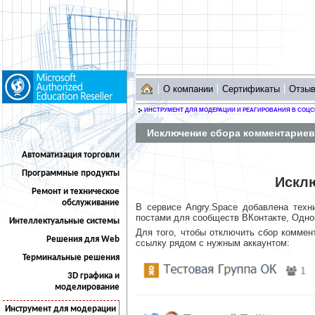
О компании
Сертификаты
Отзы
ИНСТРУМЕНТ ДЛЯ МОДЕРАЦИИ И РЕАГИРОВАНИЯ В СОЦС
Исключение сбора комментариев
Автоматизация торговли
Программные продукты
Искл
Ремонт и техническое
обслуживание
В сервисе Angry.Space добавлена тех
постами для сообществ ВКонтакте, Однок
Интеллектуальные системы
Для того, чтобы отключить сбор коммен
Решения для Web
ссылку рядом с нужным аккаунтом:
Терминальные решения
3D графика и
моделирование
Инструмент для модерации