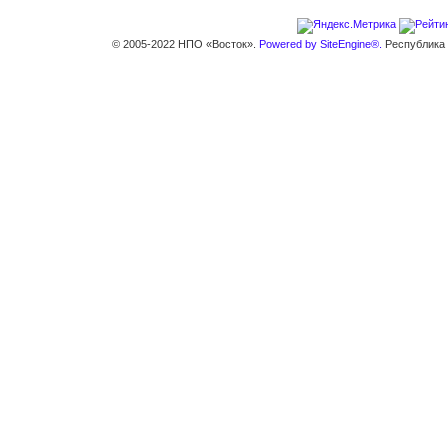
© 2005-2022 НПО «Восток».
Powered by SiteEngine®.
Республика К