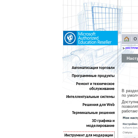
О
ИНСТРУМ
Наст
Автоматизация торговли
Программные продукты
Ремонт и техническое
обслуживание
В разд
по умол
Интеллектуальные системы
Доступн
Решения для Web
позволя
работают
Терминальные решения
3D графика и
моделирование
Инструмент для модерации