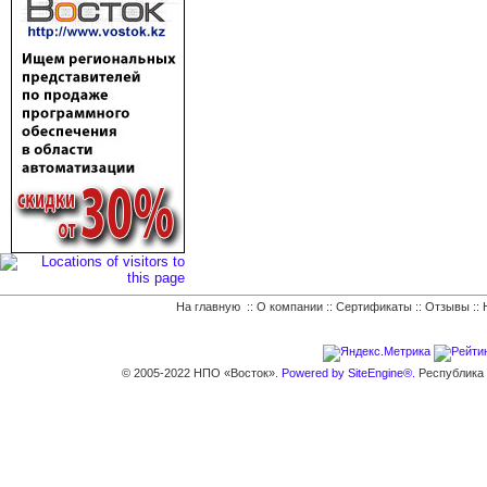
На главную
::
О компании
::
Сертификаты
::
Отзывы
::
© 2005-2022 НПО «Восток».
Powered by SiteEngine®.
Республика К