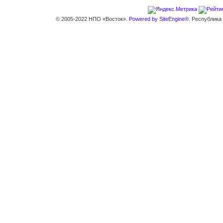
© 2005-2022 НПО «Восток».
Powered by SiteEngine®.
Республика К