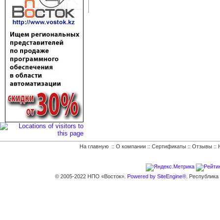
На главную
::
О компании
::
Сертификаты
::
Отзывы
::
© 2005-2022 НПО «Восток».
Powered by SiteEngine®.
Республика К