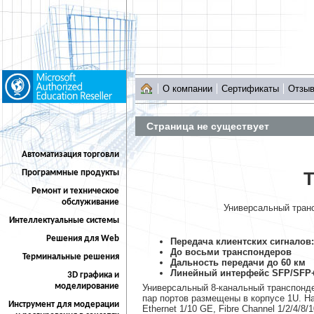
О компании
Сертификаты
Отзы
Страница не существует
Автоматизация торговли
Программные продукты
Т
Ремонт и техническое
обслуживание
Универсальный транс
Интеллектуальные системы
Решения для Web
Передача клиентских сигналов: 
До восьми транспондеров
Терминальные решения
Дальность передачи до 60 км
Линейный интерфейс SFP/SFP
3D графика и
моделирование
Универсальный 8-канальный транспонд
пар портов размещены в корпусе 1U. Н
Инструмент для модерации
Ethernet 1/10 GE, Fibre Channel 1/2/4/