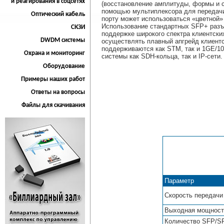
и реагирования в соцсетях
(восстановление амплитуды, формы и с
помощью мультиплексора для передач
Оптический кабель
порту может использоваться «цветной
Использование стандартных SFP+ разъ
СКЗИ
поддержке широкого спектра клиентских
DWDM системы
осуществлять плавный апгрейд клиентс
поддерживаются как STM, так и 1GE/1
Охрана и мониторинг
системы как SDH-кольца, так и IP-сети.
Оборудование
Примеры наших работ
Ответы на вопросы
Файлы для скачивания
Параметр
Скорость передачи
Выходная мощност
Количество SFP/S