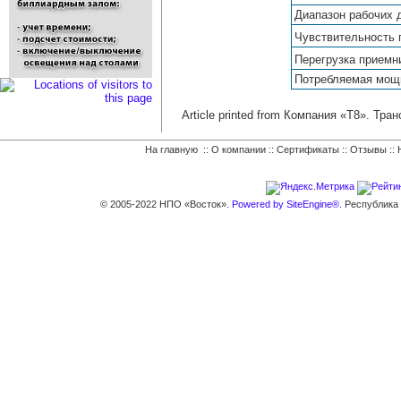
Диапазон рабочих 
Чувствительность 
Перегрузка приемн
Потребляемая мощн
Article printed from Компания «Т8». Тр
На главную
::
О компании
::
Сертификаты
::
Отзывы
::
© 2005-2022 НПО «Восток».
Powered by SiteEngine®.
Республика К