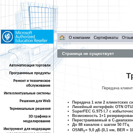
О компании
Сертификаты
Отзы
Страница не существует
Автоматизация торговли
Программные продукты
Т
Ремонт и техническое
обслуживание
Передача клиент
Интеллектуальные системы
Решения для Web
Передача 1 или 2 клиентских с
Линейный интерфейс OTN OTU
Терминальные решения
SuperFEC G.975 I.7 с избыточн
Возможность 1+1 резервирова
3D графика и
Перестраиваемый в C-диапазон
моделирование
До 88 каналов с шагом 50 ГГц
Инструмент для модерации
OSNR
= 9,0 дБ (0,1 нм, BER = 1
T