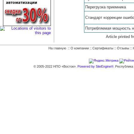
Перегрузка приемника
Стандарт коррекции ошиб
Потребляемая мощность н
Article printe
На главную
::
О компании
::
Сертификаты
::
Отзывы
::
© 2005-2022 НПО «Восток».
Powered by SiteEngine®.
Республика К