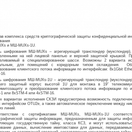
ав комплекса средств криптографической защиты конфиденциальной и
вания
Xs и МШ-MUXs-1U.
ь шифрования МШ-MUXs – агрегирующий транспондер (мукспондер),
овленными на ней лицевой панелью и верхней защитной крышкой. Пр
авливаемый в специализированное шасси. Возможны 2 варианта и
альным, для помещений с коридорным типом охлаждения. Обес
азование клиентского потока информации по интерфейсам: 8х1Gbit Eth
-16.
ь шифрования МШ-MUXs-1U – агрегирующий транспондер (мукспондер)
его защитный корпус высотой 1U для монтажа в 19” телекоммун
имитозащиту и преобразование клиентского потока информации по и
1 или 8xSTM-4 или 4xSTM-16.
х вариантах исполнения СКЗИ предусмотрена возможность подключен
с интерфейсом OTU2е, а также автоматическое переключение между ним
из линий.
тветствии с сертификатами МШ-MUXs, МШ-MUXs-1U соответст
ографической защиты информации, предназначенным для защиты инфо
вляющих государственную тайну, класса КС3, и могут использовать
ование данных, вычисление имитовставки для данных, передаваемы
ации, не содержащей сведений, составляющих государственную тайну.