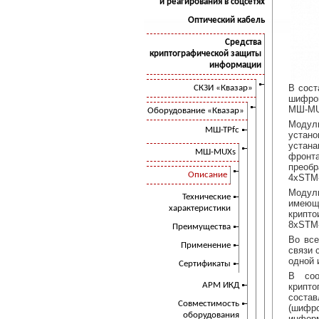
и реагирования в соцсетях
Оптический кабель
Средства
криптографической защиты
информации
В сост
СКЗИ «Квазар»
шифро
МШ-MU
Оборудование «Квазар»
Модул
МШ-ТРfc
устан
устан
МШ-MUXs
фронт
преобр
Описание
4xSTM
Модул
Технические
имеющ
характеристики
крипто
8xSTM-
Преимущества
Во все
Применение
связи 
одной 
Сертификаты
В соо
АРМ ИКД
крипт
соста
Совместимость
(шифр
оборудования
информ