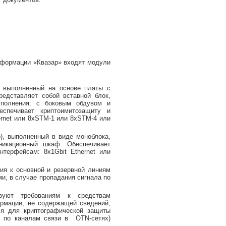
нформации «Квазар» входят модули
 выполненный на основе платы с
едставляет собой вставной блок,
сполнения: с боковым обдувом и
печивает криптоимитозащиту и
ernet или 8xSTM-1 или 8xSTM-4 или
, выполненный в виде моноблока,
икационный шкаф. Обеспечивает
нтерфейсам: 8х1Gbit Ethernet или
ия к основной и резервной линиям
и, в случае пропадания сигнала по
вуют требованиям к средствам
рмации, не содержащей сведений,
ся для криптографической защиты
х по каналам связи в OTN-сетях)