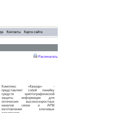
да
Контакты
Карта сайта
Распечатать
Комплекс «Квазар» -
представляет собой линейку
средств криптографической
защиты информации для
оптических высокоскоростных
каналов связи и АРМ
изготовления ключевых
документов.