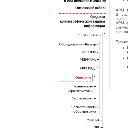
и реагирования в соцсетях
Оптический кабель
АРМ И
В сис
Средства
выполн
криптографической защиты
АРМ фу
информации
совме
крипто
СКЗИ «Квазар»
Примен
Оборудование «Квазар»
МШ-ТРfc
МШ-MUXs
АРМ ИКД
Описание
Технические
характеристики
Сертификаты
Совместимость
оборудования
Решения
GPL