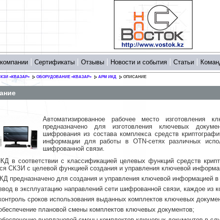
 компании
Сертификаты
Отзывы
Новости и события
Статьи
Коман
КЗИ «КВАЗАР»
ОБОРУДОВАНИЕ «КВАЗАР»
АРМ ИКД
ОПИСАНИЕ
ание
Автоматизированное рабочее место изготовления 
предназначено для изготовления ключевых докуме
шифрования из состава комплекса средств криптограф
информации для работы в OTN-сетях различных испо
шифрованной связи.
КД в соответствии с классификацией целевых функций средств крип
ся СКЗИ c целевой функцией создания и управления ключевой информа
Д предназначено для создания и управления ключевой информацией 
ввод в эксплуатацию направлений сети шифрованной связи, каждое из 
контроль сроков использования выданных комплектов ключевых докуме
обеспечение плановой смены комплектов ключевых документов;
обеспечение внеплановой смены комплектов ключевых документов в слу