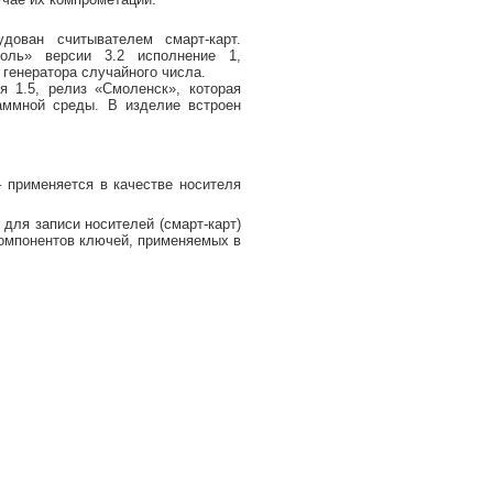
ован считывателем смарт-карт.
оль» версии 3.2 исполнение 1,
генератора случайного числа.
я 1.5, релиз «Смоленск», которая
аммной среды. В изделие встроен
 применяется в качестве носителя
для записи носителей (смарт-карт)
компонентов ключей, применяемых в