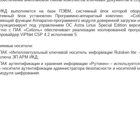
КД выполняется на базе ПЭВМ, системный блок которой оборуд
темный блок установлен Программно-аппаратный комплекс «Соб
яющий функции Аппаратно-программного модуля доверенной загрузки и 
нкционирует под управлением ОС Astra Linux Special Edition верси
стно с ПАК «Соболь» обеспечивает реализацию изолированной прогр
провайдер ViPNet CSP 4.2 исполнение 5.
яемые носители:
ПАК «Интеллектуальный ключевой носитель информации Rutoken lite –
ключа ЭП АРМ ИКД;
ПАК аутентификации и хранения информации «Рутокен» – используется 
– носителя аутентификации администратора безопасности и носителей 
модуля шифрования.