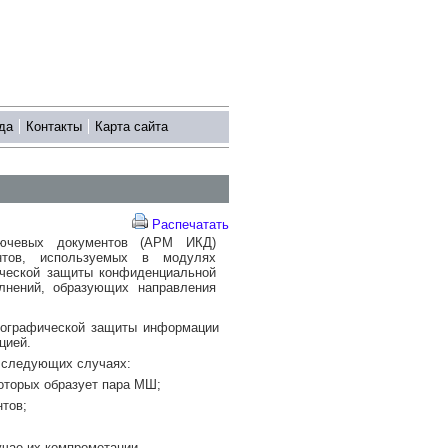
да
Контакты
Карта сайта
Распечатать
ключевых документов (АРМ ИКД)
нтов, используемых в модулях
ической защиты конфиденциальной
лнений, образующих направления
тографической защиты информации
цией.
в следующих случаях:
которых образует пара МШ;
нтов;
чае их компрометации.