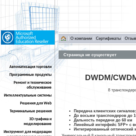
О компании
Сертификаты
Отзы
Страница не существует
Автоматизация торговли
Программные продукты
DWDM/CWDM-с
Ремонт и техническое
обслуживание
8 транспондеро
Интеллектуальные системы
Решения для Web
Передача клиентских сигналов:
Терминальные решения
До восьми транспондеров до 
3D графика и
Дальность передачи до 60 км
моделирование
Линейный интерфейс SFP+ с в
Интегрированный оптический 
Инструмент для модерации
Универсальный 8 канальный транспонд