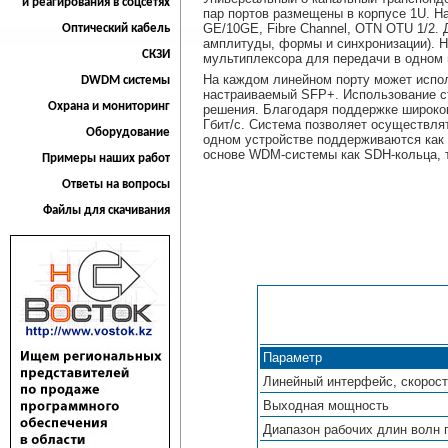
и реагирования в соцсетях
пар портов размещены в корпусе 1U. Н
GE/10GE, Fibre Channel, OTN OTU 1/2.
Оптический кабель
амплитуды, формы и синхронизации). Н
СКЗИ
мультиплексора для передачи в одном
На каждом линейном порту может испо
DWDM системы
настраиваемый SFP+. Использование с
Охрана и мониторинг
решения. Благодаря поддержке широког
Гбит/с. Система позволяет осуществля
Оборудование
одном устройстве поддерживаются как 
основе WDM-системы как SDH-кольца, та
Примеры наших работ
Ответы на вопросы
Файлы для скачивания
Параметр
Линейный интерфейс, скорост
Выходная мощность
Диапазон рабочих длин волн 