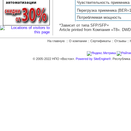
Чувствительность приемника
Перегрузка приемника (BER=
Потребляемая мощность
*Зависит от типа SFP/SFP+
Article printed from Компания «Т8». D
На главную
::
О компании
::
Сертификаты
::
Отзывы
::
© 2005-2022 НПО «Восток».
Powered by SiteEngine®.
Республика К