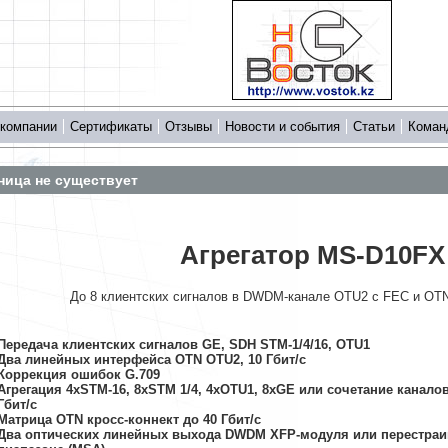
 компании
Сертификаты
Отзывы
Новости и события
Статьи
Коман
ница не существует
Агрегатор MS-D10FX
До 8 клиентских сигналов в DWDM-канале OTU2 с FEC и OTN
Передача клиентских сигналов GE, SDH STM-1/4/16, OTU1
Два линейных интерфейса OTN OTU2, 10
Гбит/с
Коррекция ошибок G.709
Агрегация 4хSTM-16, 8хSTM 1/4, 4xOTU1, 8xGE или сочетание канало
Гбит/с
Матрица OTN кросс-коннект до 40 Гбит/с
Два оптических линейных выхода DWDM XFP-модуля или перестраи