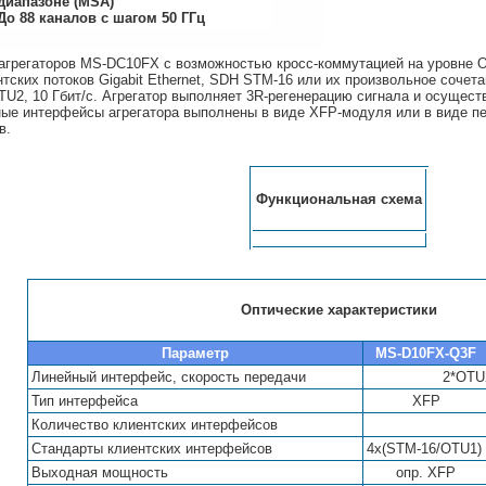
диапазоне (MSA)
До 88 каналов с шагом 50 ГГц
агрегаторов MS-DC10FX c возможностью кросс-коммутацией на уровне
нтских потоков Gigabit Ethernet, SDH STM-16 или их произвольное сочет
U2, 10 Гбит/с. Агрегатор выполняет 3R-регенерацию сигнала и осущест
ые интерфейсы агрегатора выполнены в виде XFP-модуля или в виде п
в.
Функциональная схема
Оптические характеристики
Параметр
MS-D10FX-Q3F
Линейный интерфейс, скорость передачи
2*OTU2
Тип интерфейса
XFP
Количество клиентских интерфейсов
Стандарты клиентских интерфейсов
4x(STM-16/OTU1) 
Выходная мощность
опр. XFP