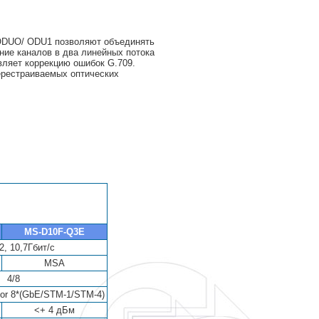
 ODUO/ ODU1 позволяют объединять
ание каналов в два линейных потока
вляет коррекцию ошибок G.709.
ерестраиваемых оптических
MS-D10F-Q3E
, 10,7Гбит/с
MSA
4/8
or 8*(GbE/STM-1/STM-4)
<+ 4 дБм