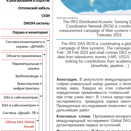
и реагирования в соцсетях
Оптический кабель
СКЗИ
The IRIS Distributed Acoustic Sensing
DWDM системы
Coordination Network (RCN) is coordin
measurement campaign of fibre systems in
Охрана и мониторинг
February 2023.
Система мониторинга и
The IRIS DAS RCN is coordinating a glo
охраны «ДУНАЙ»
campaign of fibre systems. The campaign 
Feb - 28 Feb 2023 and shall contain DAS sy
Области применения
data from teleseismic events (>M5, USGS 
looking for contributions from academi
Периметральная
(downhole, pipeline,...)
охрана
Трубопроводы
Аннотация.
В результате международн
собран уникальный набор данных о боле
Транспортная
всему миру. Каждое из этих событий
инфраструктура
определении применимости глобальной
при этом узких мест. В статье предста
DAS и сейсмометрия
эксперимента, проведена оценка неко
Проведенные исследования позволяют ср
DAS и сейсмометрия
дальнейших работ.
Система «Дунай» Т8
Ключевые слова:
Программно-аппарат
международный эксперимент Global DAS M
Обзор DAS Global
детектирование первых вступлений.
Month