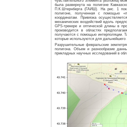
чувствительного элемента (волокна) мож
была развернута на полигоне Кавказско
П.К.Штернберга (ГАИШ). На рис. 1 по
полигоне, полученная с помощью «п
координатам. Привязка осуществляетс
механических воздействий вдоль предпо
GPS-трекере и оптической длины в пр
производится в областях предполага
получаются с помощью интерполяции. Та
которые используются для дальнейшего 
Разрушительные февральские землетряс
полигона. Объем и разнообразие данн
прикладных научных исследований в обл