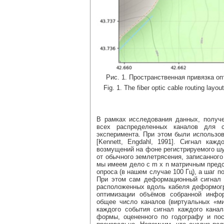
Рис. 1. Пространственная привязка о
Fig. 1. The fiber optic cable routing lay
В рамках исследования данных, получ
всех распределенных каналов для с
эксперимента. При этом были использо
[Kennett, Engdahl, 1991]. Сигнал ка
возмущений на фоне регистрируемого шу
от обычного землетрясения, записанног
мы имеем дело с m x n матричным предс
опроса (в нашем случае 100 Гц), а шаг 
При этом сам деформационный сигнал 
расположенных вдоль кабеля деформогр
оптимизации объёмов собранной инфо
общее число каналов (виртуальных «м
каждого события сигнал каждого кана
формы, оцененного по годографу и посл