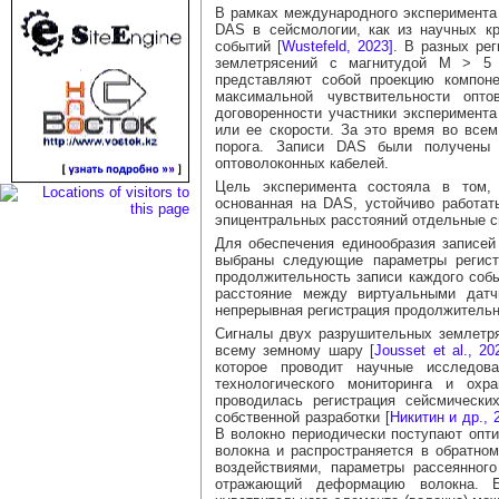
В рамках международного эксперимент
DAS в сейсмологии, как из научных к
событий [
Wustefeld, 2023]
. В разных ре
землетрясений с магнитудой M > 5 
представляют собой проекцию компон
максимальной чувствительности опто
договоренности участники эксперимент
или ее скорости. За это время во все
порога. Записи DAS были получены 
оптоволоконных кабелей.
Цель эксперимента состояла в том, 
основанная на DAS, устойчиво работат
эпицентральных расстояний отдельные си
Для обеспечения единообразия записе
выбраны следующие параметры регистр
продолжительность записи каждого собы
расстояние между виртуальными датч
непрерывная регистрация продолжительно
Сигналы двух разрушительных землетря
всему земному шару [
Jousset et al., 20
которое проводит научные исследов
технологического мониторинга и охр
проводилась регистрация сейсмическ
собственной разработки [
Никитин и др., 
В волокно периодически поступают опти
волокна и распространяется в обратно
воздействиями, параметры рассеянног
отражающий деформацию волокна. 