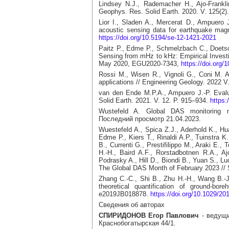
Lindsey N.J., Rademacher H., Ajo-Frankli
Geophys. Res. Solid Earth. 2020. V. 125(2
Lior I., Sladen A., Mercerat D., Ampuero J
acoustic sensing data for earthquake magn
https://doi.org/10.5194/se-12-1421-2021
Paitz P., Edme P., Schmelzbach C., Doetsch 
Sensing from mHz to kHz: Empirical Inves
May 2020, EGU2020-7343,
https://doi.org
Rossi M., Wisen R., Vignoli G., Coni M. 
applications // Engineering Geology. 2022 
van den Ende M.P.A., Ampuero J.-P. Evalua
Solid Earth. 2021. V. 12. P. 915–934.
https:
Wustefeld A. Global DAS monitoring
Последний просмотр 21.04.2023.
Wuestefeld A., Spica Z.J., Aderhold K., Hu
Edme P., Kiers T., Rinaldi A.P., Tuinstra K
B., Currenti G., Prestifilippo M., Araki E.
H.-H., Baird A.F., Rorstadbotnen R.A., Aj
Podrasky A., Hill D., Biondi B., Yuan S., L
The Global DAS Month of February 2023 // 
Zhang C.-C., Shi B., Zhu H.-H., Wang B.-J.
theoretical quantification of ground-bo
e2019JB018878.
https://doi.org/10.1029/2
Сведения об авторах
СПИРИДОНОВ Егор Павлович
- ведущи
Краснобогатырская 44/1.