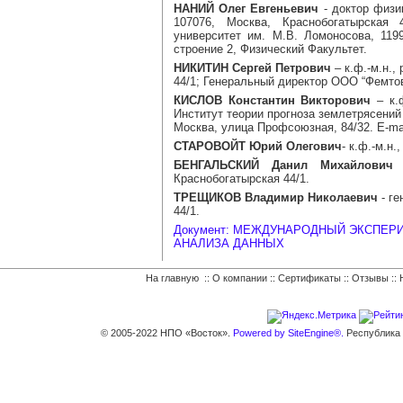
НАНИЙ Олег Евгеньевич
- доктор физи
107076, Москва, Краснобогатырская 
университет им. М.В. Ломоносова, 119
строение 2, Физический Факультет.
НИКИТИН Сергей Петрович
– к.ф.-м.н.,
44/1; Генеральный директор ООО “Фемтови
КИСЛОВ Константин Викторович
– к.ф
Институт теории прогноза землетрясений
Москва, улица Профсоюзная, 84/32. E-ma
СТАРОВОЙТ Юрий Олегович
- к.ф.-м.н
БЕНГАЛЬСКИЙ Данил Михайлович
-
Краснобогатырская 44/1.
ТРЕЩИКОВ Владимир Николаевич
- ге
44/1.
Документ: МЕЖДУНАРОДНЫЙ ЭКСПЕР
АНАЛИЗА ДАННЫХ
На главную
::
О компании
::
Сертификаты
::
Отзывы
::
© 2005-2022 НПО «Восток».
Powered by SiteEngine®.
Республика К