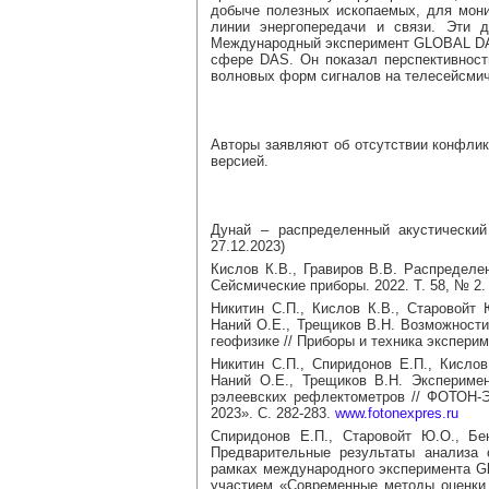
добыче полезных ископаемых, для монит
линии энергопередачи и связи. Эти 
Международный эксперимент GLOBAL DA
сфере DAS. Он показал перспективност
волновых форм сигналов на телесейсмич
Авторы заявляют об отсутствии конфлик
версией.
Дунай – распределенный акустический
27.12.2023)
Кислов К.В., Гравиров В.В. Распределе
Сейсмические приборы. 2022. Т. 58, № 2. 
Никитин С.П., Кислов К.В., Старовойт 
Наний О.Е., Трещиков В.Н. Возможности
геофизике // Приборы и техника эксперим
Никитин С.П., Спиридонов Е.П., Кислов
Наний О.Е., Трещиков В.Н. Экспериме
рэлеевских рефлектометров // ФОТОН
2023». С. 282-283.
www.fotonexpres.ru
Спиридонов Е.П., Старовойт Ю.О., Бе
Предварительные результаты анализа 
рамках международного эксперимента Gl
участием «Современные методы оценки с