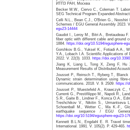
ИТПЗ РАН, Москва
Becker M.W., Ciervo C., Coleman T. Labora
SEG Technical Program Expanded Abstract
Celli N.L., Bean C.J., O'Brien G., Nooshir
Schemes / EGU General Assembly 2023. Vi
egu23-14444
Gaudot I., Leroy M., Bitri A., Bretaudeau 
fiber optic with different cable and groun
1884.
https://doi.org/10.5194/egusphere-eg
Gorshkov B.G., Yuksel K., Fotiadi A.A., W
Y.A., Lobach I.A. Scientific Applications of
2022. V. 22(3). 1033.
https://doi.org/10.33
Jiang K, Liang L, Tong X, Zeng F, Hu X.
Measurement Results of Distributed Acousti
Jousset P., Reinsch T., Ryberg T., Blanck
Dynamic strain determination using fibre-
communications. 2018. V. 9. 2509.
https://
Jousset P., Wuestefeld A., Krawczyk C., W
Currenti G., Prestifilippo M., Napoli R., La
S.R., Gaite B., Lindner F., Konca O.A., Edme
Treshchikov V., Nikitin S., Urmantseva L
Schoenball M., Wetter C., Ma K.-F., Glo
earthquake sequence / EGU Genera
https://doi.org/10.5194/egusphere-egu23-17
Kennett B.L.N., Engdahl E. R. Travel times
International. 1991. V. 105(2). P. 429-465.
h