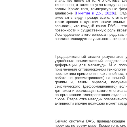
в анализе является то, что системы 
типов волн, а также от угла между напр
волны. Кроме того, температурные флу
диапазоне [
Никитин и др., 2023б
]. От
имеется в виду, прежде всего, статист
точки зрения отсутствия значительны
забывать, что каждый канал DAS – это 
поверхности и существенную роль играе
Исследование этого вопроса представля
анализе планируется учитывать эти фак
Предварительный анализ результатов
удалённых землетрясений свидетельс
деформации для магнитуды М с попра
привлечения оптоволоконной технологии
перспектива применения, как линейных, т
работе не рассматривался) на земной
группы и, таким образом, получени
сейсмического (деформационного) во
датчиком и реализация такого многокан
по организации электропитания отдельн
сбора. Разработка методик оперативного
активности вполне возможно может созд
Сейчас системы DAS, принадлежащие 
проектах по всему миру. Кроме того, си