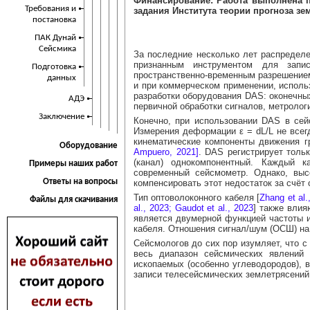
Финансирование: Работа выполнена п
Требования и
задания Института теории прогноза з
постановка
ПАК Дунай
Сейсмика
За последние несколько лет распределен
признанным инструментом для запи
Подготовка
пространственно-временным разрешением.
данных
и при коммерческом применении, испол
разработки оборудования DAS: оконечных
АДЭ
первичной обработки сигналов, метроло
Заключение
Конечно, при использовании DAS в се
Измерения деформации ε = dL/L не всег
кинематические компоненты движения гр
Оборудование
Ampuero, 2021]
. DAS регистрирует толь
(канал) однокомпонентный. Каждый 
Примеры наших работ
современный сейсмометр. Однако, выс
Ответы на вопросы
компенсировать этот недостаток за счёт
Тип оптоволоконного кабеля [
Zhang et al.
Файлы для скачивания
al., 2023;
Gaudot et al., 2023
] также влия
является двумерной функцией частоты и
кабеля. Отношения сигнал/шум (ОСШ) на
Сейсмологов до сих пор изумляет, что с
весь диапазон сейсмических явлений 
ископаемых (особенно углеводородов), 
записи телесейсмических землетрясений