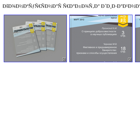
ÐšÐ¾Ð½ÐºÑƒÑ€ÑÐ½Ð°Ñ Ñ€Ð°Ð±Ð¾Ñ‚Ð° Ð´Ð¸Ð·Ð°Ð¹Ð½Ð° 